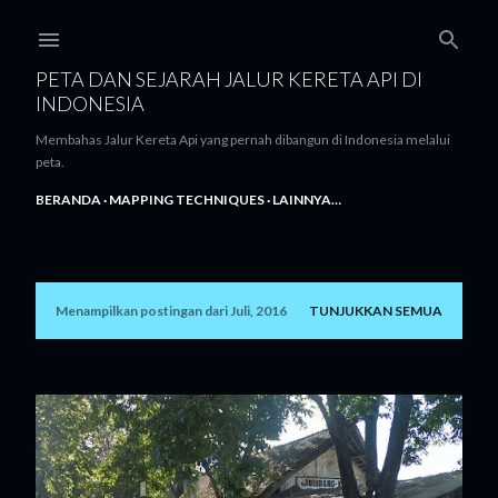
Langsung ke konten utama
PETA DAN SEJARAH JALUR KERETA API DI
INDONESIA
Membahas Jalur Kereta Api yang pernah dibangun di Indonesia melalui
peta.
BERANDA
MAPPING TECHNIQUES
LAINNYA…
Menampilkan postingan dari Juli, 2016
TUNJUKKAN SEMUA
P
o
s
t
i