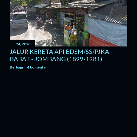
n
g
a
n
Juli 24, 2016
JALUR KERETA API BDSM/SS/PJKA
BABAT - JOMBANG (1899-1981)
Berbagi
4 komentar