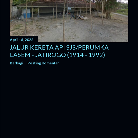
n
g
a
n
April 16, 2022
JALUR KERETA API SJS/PERUMKA
LASEM - JATIROGO (1914 - 1992)
Berbagi
Posting Komentar