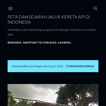
Langsung ke konten utama
PETA DAN SEJARAH JALUR KERETA API DI
INDONESIA
Membahas Jalur Kereta Api yang pernah dibangun di Indonesia melalui
peta.
BERANDA
MAPPING TECHNIQUES
LAINNYA…
Menampilkan postingan dari April, 2022
TUNJUKKAN SEMUA
P
o
s
t
i